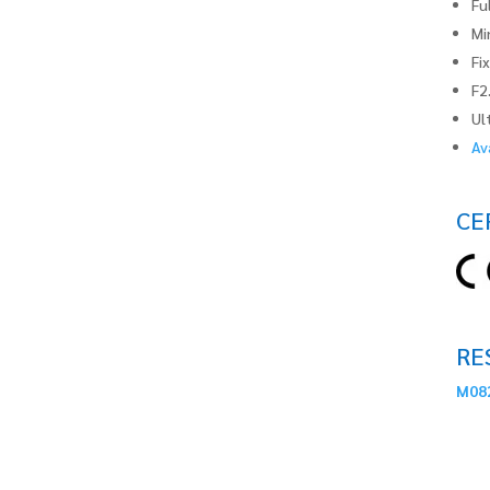
Fu
Mi
Fix
F2
Ul
Av
CE
RE
M082