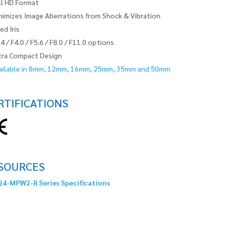
ll HD Format
nimizes Image Aberrations from Shock & Vibration
ed Iris
.4 / F4.0 / F5.6 / F8.0 / F11.0 options
tra Compact Design
ailable in 8mm, 12mm, 16mm, 25mm, 35mm and 50mm
RTIFICATIONS
SOURCES
4-MPW2-R Series Specifications