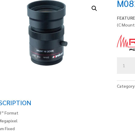
M08
FEATURE
(C Mount
M0824-
MPW2-
R
Series
Category
quantity
SCRIPTION
3” Format
Megapixel
m Fixed