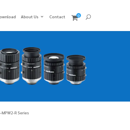
0
ownload
About Us
Contact
-MPW2-R Series