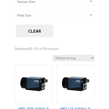
Sensor Size
Pixel Size
CLEAR
Showing 85–92 of 92 results
MER-2000-5GM/C-P
MER-133-54GM/C-P