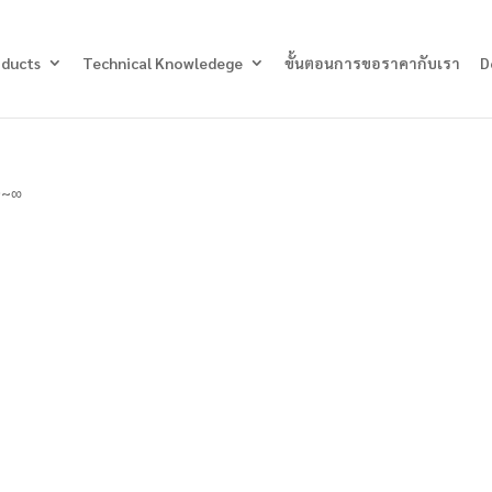
Products
search
oducts
Technical Knowledege
ขั้นตอนการขอราคากับเรา
D
0~∞