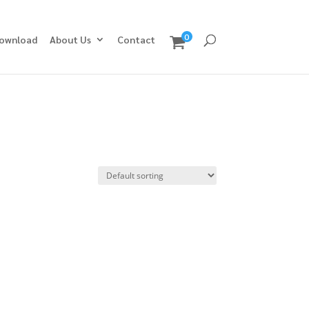
0
ownload
About Us
Contact