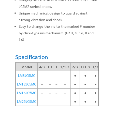
JC5M2 series lenses.
Unique mechanical design to guard against
strong vibration and shock.
Easy to change the iris to the marked F-number
by click-type iris mechanism. (F2.8, 4, 5.6, 8 and
16)
Specification
Model
4/3
1.1
1
1/1.2
2/3
1/1.8
1/2
1/3
Fo
LM8JC5MC
–
–
–
–
●
●
●
●
LM12JC5MC
–
–
–
–
●
●
●
●
LM16JC5MC
–
–
–
–
●
●
●
●
LM25JC5MC
–
–
–
–
●
●
●
●