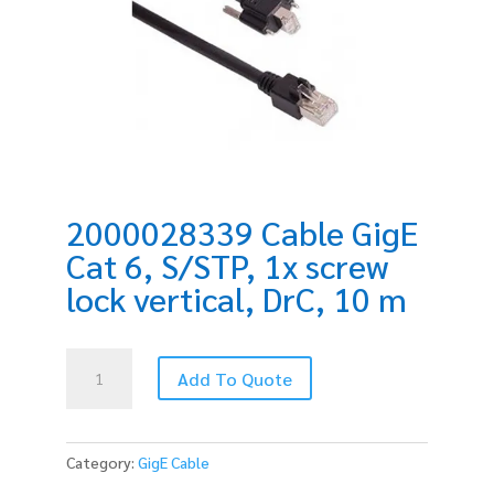
2000028339 Cable GigE
Cat 6, S/STP, 1x screw
lock vertical, DrC, 10 m
2000028339
Add To Quote
Cable
GigE
Cat
6,
Category:
GigE Cable
S/STP,