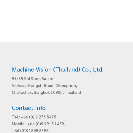
1x
screw
lock
vertical,
DrC,
10
m
quantity
Machine Vision (Thailand) Co., Ltd.
57/65 Soi Song Sa-ard,
Vibhavadirangsit Road, Chomphon,
Chatuchak, Bangkok 10900, Thailand
Contact Info
Tel : +66 (0) 2 275 5475
Mobile : +66 (0)9 9915 1459,
+66 (0)8 1898 8398