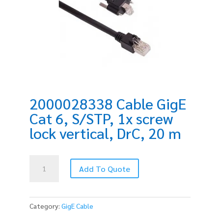
2000028338 Cable GigE
Cat 6, S/STP, 1x screw
lock vertical, DrC, 20 m
2000028338
Add To Quote
Cable
GigE
Cat
6,
Category:
GigE Cable
S/STP,