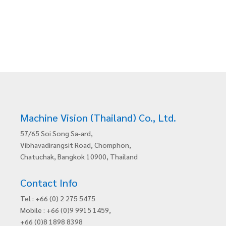
1x
screw
lock
vertical,
DrC,
20
m
quantity
Machine Vision (Thailand) Co., Ltd.
57/65 Soi Song Sa-ard,
Vibhavadirangsit Road, Chomphon,
Chatuchak, Bangkok 10900, Thailand
Contact Info
Tel : +66 (0) 2 275 5475
Mobile : +66 (0)9 9915 1459,
+66 (0)8 1898 8398