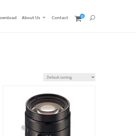
0
ownload
About Us
Contact